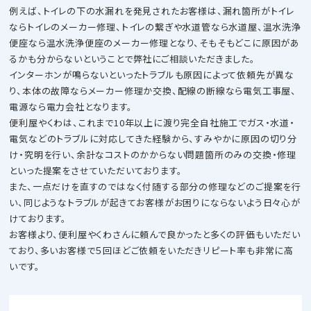
例えば、トイレの下の水漏れを発見されたお客様は、漏れ箇所がトイレ
ならトイレのメーカー修理、トイレの繋ぎや水道管なら水道屋、温水洗浄
便座なら温水洗浄便座のメーカー修理となり、そもそもどこに原因があ
るかも分からないということで弊社にご相談いただきました。
インターホンが鳴らないといったトラブルも原因によって依頼先が異な
り、本体の故障ならメーカー修理か交換、配線の断線なら電気工事屋、
電源なら電力会社となります。
便利屋やくわは、これまで10年以上に渡り完全自社施工でガス・水道・
電気などのトラブルに対応してきた経験から、すみやかに原因の切り分
け・究明を行い、余計なコストのかからない問題箇所のみの交換・修理
といった提案をさせていただいております。
また、一点だけを直すのではなく付随する部分の修理などのご提案を行
い、同じようなトラブルが起きてお客様がお困りにならないよう日々心が
けております。
お客様より、便利屋やくわさんに頼んで良かったと多くの評価もいただい
ており、多いお客様で５回ほどご依頼をいただきリピート率も非常に高
いです。