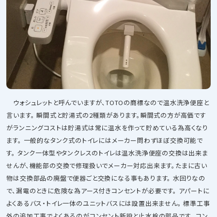
ウォシュレットと呼んでいますが、TOTOの商標なので温水洗浄便座と
言います。 瞬間式と貯湯式の2種類があります。瞬間式の方が高価です
がランニングコストは貯湯式は常に温水を作って貯めている為高くなり
ます。 一般的なタンク式のトイレにはメーカー問わずほぼ交換可能で
す。 タンク一体型やタンクレスのトイレは温水洗浄便座の交換は出来ま
せんが、機能部の交換で修理扱いでメーカー対応出来ます。たまに古い
物は交換部品の廃盤で便器ごと交換になる事もあります。 水回りなの
で、漏電のときに危険な為アース付きコンセントが必要です。 アパートに
よくあるバス・トイレ一体のユニットバスには設置出来ません。 標準工事
外の追加工事でよくあるのがコンセント新設と止水栓の部品です。 コン