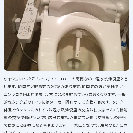
ウォシュレットと呼んでいますが、TOTOの商標なので温水洗浄便座と言
います。 瞬間式と貯湯式の2種類があります。瞬間式の方が高価でラン
ニングコストは貯湯式は、常に温水を貯めている為高くなります。 一般
的なタンク式のトイレにはメーカー問わずほぼ交換可能です。 タンク一
体型やタンクレスのトイレは温水洗浄便座の交換は出来ませんが、機能
部の交換で修理扱いで対応出来ます。たまに古い物は交換部品の廃盤
で便器ごと交換になる事もあります。 水回りなので、漏電のときに危
険な為アース付きコンセントが必要です。 アパートによくあるバス・トイ