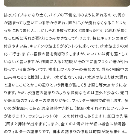
排水パイプはかなり太く、パイプの下側を川のように流れるので、何か
が詰まっても空いている所から流れ、直ちに水が流れなくなることはめ
ったにありません。しかしそれを放っておくと詰まった付近と流れが悪く
なった所に汚れが層状につみかさなって行きます。特にキッチンの油が
付きやすい為、キッチンの詰まりがダントツに多いです。排水詰まりの対
応に行き、まずお客様の話を聞き取りしますが、たいていは何も落として
いないと言いますが、作業に入ると蛇腹かその下に歯ブラシか箸が引っ
掛っている事が多いです。排水口フィルターの先なので、恐らく掃除中の
出来事だろうと推測します。 ・水が出ない、細い 水道の詰まりは水漏れ
と違いここだとかこの辺りという特定が難しく引き直し等大掛かりにな
ります。ただ、水道管の詰まりのような深刻なものは意外と少なく、蛇口
や器具類のフィルターの詰まりが多く、フィルター掃除で改善します。 多
いのがお風呂にある 温度調整付き蛇口（お湯・水それぞれにフィルター
があります）、ウォシュレット（ホースの付け根にあります）、蛇口の先端
（回すと掃除が出来ます）。また、全てのお湯だけが細い場合は給湯器
のフィルターの詰まりです。 排水の詰まりの修理は時間が読めません。