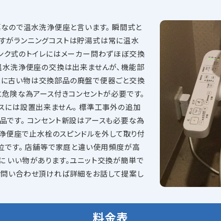
標なので温水洗浄便座と言います。 瞬間式と
ですがランニングコストは貯湯式は常に温水
タンク式のトイレにはメーカー問わずほぼ交換
は温水洗浄便座の交換は出来ませんが、機能部
まに古い物は交換部品の廃盤で便器ごと交換
に危険な為アース付きコンセントが必要です。
バスには設置出来ません。 標準工事外の追加
品です。 コンセント新設はアースも必要な為
水洗浄便座で止水栓のスピンドルを外して取り付
位です。 店舗等で家庭と違い使用頻度が高
に いい物があります。ユニット交換が簡単で
お問い合わせ頂ければ詳細をお話して提案し
料金表