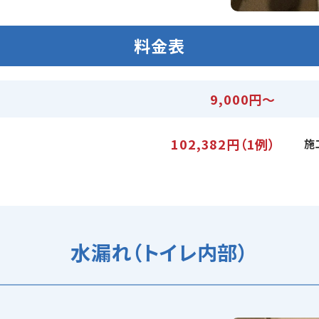
料金表
9,000円～
102,382円（1例）
施
水漏れ（トイレ内部）