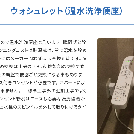
ウォシュレット（温水洗浄便座）
なので温水洗浄便座と言います。 瞬間式と貯
ンニングコストは貯湯式は、常に温水を貯め
レにはメーカー問わずほぼ交換可能です。 タ
座の交換は出来ませんが、機能部の交換で修
品の廃盤で便器ごと交換になる事もありま
ス付きコンセントが必要です。 アパートによ
出来ません。 標準工事外の追加工事でよく
コンセント新設はアースも必要な為洗濯機か
座で止水栓のスピンドルを外して取り付けるタイ