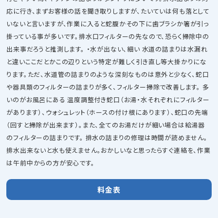
応に行き、まずお客様の話を聞き取りしますが、たいていは何も落として
いないと言いますが、作業に入ると蛇腹かその下に歯ブラシか箸が引っ
掛っている事が多いです。排水口フィルターの先なので、恐らく掃除中の
出来事だろうと推測します。 ・水が出ない、細い 水道の詰まりは水漏れ
と違いここだとかこの辺りという特定が難しく引き直し等大掛かりにな
ります。ただ、水道管の詰まりのような深刻なものは意外と少なく、蛇口
や器具類のフィルターの詰まりが多く、フィルター掃除で改善します。 多
いのがお風呂にある 温度調整付き蛇口（お湯・水それぞれにフィルター
があります）、ウォシュレット（ホースの付け根にあります）、蛇口の先端
（回すと掃除が出来ます）。また、全てのお湯だけが細い場合は給湯器
のフィルターの詰まりです。 排水の詰まりの修理は時間が読めません。
排水出来ないと水も使えません。おかしいなと思ったらすぐ連絡を、作業
は午前中からの方が安心です。
料金表