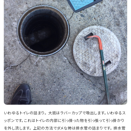
いわゆるトイレの詰まり。 大抵はラバーカップで吸出します。いわゆるス
ッポンです。これはトイレの内部に引っ掛った物を引っ張って引っ掛かり
を外し流します。 上記の方法でダメな時は排水管の詰まりです。 排水管