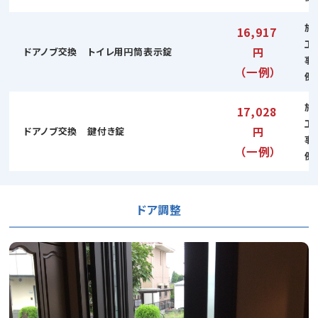
施
16,917
工
円
ドアノブ交換 トイレ用円筒表示錠
事
（一例）
例
施
17,028
工
円
ドアノブ交換 鍵付き錠
事
（一例）
例
ドア調整