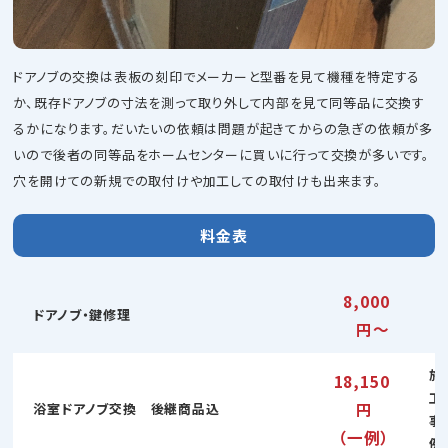
ドアノブの交換は表板の刻印でメーカーと型番を見て機種を特定する
か、既存ドアノブの寸法を測って取り外して内部を見て同等品に交換す
るかになります。だいたいの依頼は問題が起きてからの急ぎの依頼が多
いので後者の同等品をホームセンターに買いに行って交換が多いです。
穴を開けての新規での取付けや加工しての取付けも出来ます。
料金表
8,000
ドアノブ・鍵修理
円〜
施
18,150
工
円
浴室ドアノブ交換 後継商品込
事
（一例）
例