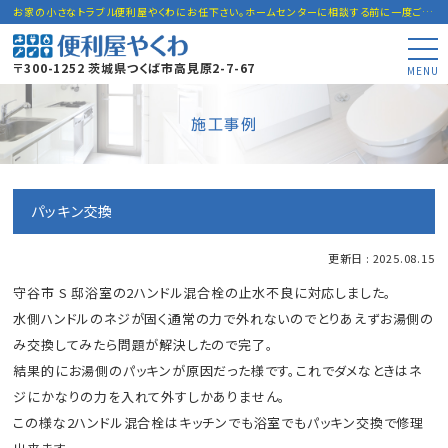
お家の小さなトラブル便利屋やくわにお任下さい。ホームセンターに相談する前に一度ご連絡下さい。
〒300-1252 茨城県つくば市高見原2-7-67
MENU
施工事例
パッキン交換
更新日 : 2025.08.15
守谷市 S 邸浴室の2ハンドル混合栓の止水不良に対応しました。
水側ハンドルのネジが固く通常の力で外れないのでとりあえずお湯側の
み交換してみたら問題が解決したので完了。
結果的にお湯側のパッキンが原因だった様です。これでダメなときはネ
ジにかなりの力を入れて外すしかありません。
この様な2ハンドル混合栓はキッチンでも浴室でもパッキン交換で修理