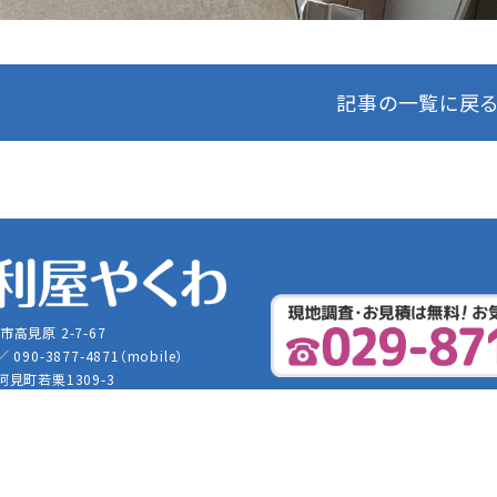
記事の一覧に戻
市高見原 2-7-67
 ／ 090-3877-4871（mobile）
 阿見町若栗1309-3
benriya@gmail.com
© 2026 便利屋やくわ【お家の便利屋さん】 All right Reserved.