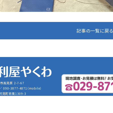
記事の一覧に戻
市高見原 2-7-67
 ／ 090-3877-4871（mobile）
 阿見町若栗1309-3
benriya@gmail.com