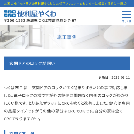
お家の小さなトラブル便利屋やくわにお任下さい。ホームセンターに相談する前に一度ご連絡下さい。
〒300-1252 茨城県つくば市高見原2-7-67
MENU
施工事例
玄関ドアのロックが固い
更新日 : 2026.03.11
つくば市 T 邸 玄関ドアのロックが固く閉まりずらいとの事で対応しま
した。電子ロックの様ですが外の鍵側は問題なく内側のロックが掛かり
にくい様です。とりあえずラッチにCRCを吹くと改善しました。鍵穴は専用
の黒鉛タイプですがその他の部分はCRCでOKです。自分の家は全て
CRCでやりますが…。
玄関ドア 外