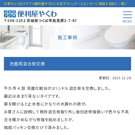
お家の小さなトラブル便利屋やくわにお任下さい。ホームセンターに相談する前に一度ご連絡下さい。
〒300-1252 茨城県つくば市高見原2-7-67
MENU
施工事例
洗面用混合栓交換
更新日 : 2023.12.28
牛久市 K 邸 洗面化粧台の2ハンドル混合栓を交換しました。
最近はあまり見ないタイプです。
扉を開けると止水栓にかなりの水漏れの跡が。
お客さんに説明して既存混合栓取り外し後別途修理扱いで色々な不具
合を確かめながら修理を始めましたが、
結局パッキン交換だけで済みました。